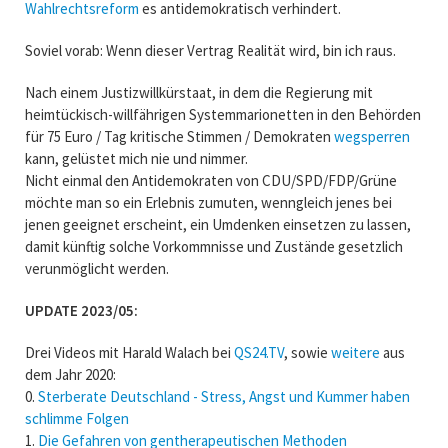
Wahlrechtsreform
es antidemokratisch verhindert.
Soviel vorab: Wenn dieser Vertrag Realität wird, bin ich raus.
Nach einem Justizwillkürstaat, in dem die Regierung mit
heimtückisch-willfährigen Systemmarionetten in den Behörden
für 75 Euro / Tag kritische Stimmen / Demokraten
wegsperren
kann, gelüstet mich nie und nimmer.
Nicht einmal den Antidemokraten von CDU/SPD/FDP/Grüne
möchte man so ein Erlebnis zumuten, wenngleich jenes bei
jenen geeignet erscheint, ein Umdenken einsetzen zu lassen,
damit künftig solche Vorkommnisse und Zustände gesetzlich
verunmöglicht werden.
UPDATE 2023/05:
Drei Videos mit Harald Walach bei
QS24.TV
, sowie
weitere
aus
dem Jahr 2020:
0.
Sterberate Deutschland - Stress, Angst und Kummer haben
schlimme Folgen
1.
Die Gefahren von gentherapeutischen Methoden