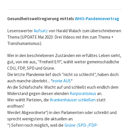
Gesundheitsweltregierung mittels
WHO-Pandemievertrag
Lesenswerter
Aufsatz
von Harald Walach zum überschriebenen
Thema (UPDATE Mai 2023: Drei Videos mit ihm zum Thema +
Transhumanismus).
Wer in den beschriebenen Zuständen ein erfülltes Leben sieht,
gut, von mir aus, "Freiheit!1!!!", wählt weiter gemeinschädliche
CDU, FDP, SPD und Grüne.
Die letzte Plandemie lief doch "nicht so schlecht", haben doch
auch manche überlebt... *
ironie AUS
*
An die Schlafschafe: Wacht auf und schließt euch endlich dem
Widerstand gegen diesen elenden
Korporatismus
an.
Wer wählt Parteien, die
Krankenhäuser schließen
statt
eröffnen?
Werdet Abgeordnete*) in den Parlamenten oder schreibt und
sprecht wenigstens die aktuellen an.
*) Sofern noch möglich, weil die
Grüne-/SPD-/FDP-