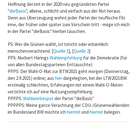
Hoffnung derzeit in der 2020 neu gegründeten Partei
"
dieBasis
", alleine, schlicht und einfach aus der Not heraus.
Denn aus Überzeugung wohnt jeder Partei der teuflische Filz
inne, der früher oder später zum Vorschein tritt - möge ich mich
in der Partei "dieBasis" hierbei täuschen.
PS: Wer die Grünen wählt, ist töricht oder erbärmlich
menschenverachtend. [
Quelle 1
], [
Quelle 2
]
PPS: Norbert Härings
Wahlempfehlung
für die Demokratie (für
von allen Bundestagsparteien Enttäuschte)
PPPS: Der Wahl-O-Mat zur BTW2021 geht morgen (Donnerstag,
den 2.9.2021) online; aus
hier
dargelegten, bei der LTW2021BW
erstmalig schlechten, Erfahrungen mit einem Wahl-O-Maten
verzichte ich auf eine Nutzungsempfehlung.
PPPPS:
Wahlwerbespot
der Partei "dieBasis"
PPPPPS: Meine ganze Verachtung der CDU-/Grünenwählenden
im Bundesland BW möchte ich
hiermit
und
hiermit
belegen.