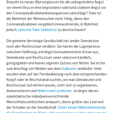
Braucht es neues Blutvergiessen bis die unbegründete Angst
vor einem Virus in eine begründete oder/und stärkere Angst vor
den Coronanmaßnahmenkonsequenzen umschlägt? Oder ist
die Mehrheit der Mitmenschen nicht fähig, diese den
Coronamaßnahmen vorgeblich innewohnende, in Wahrheit
jedoch
zynische Fake-Solidarität
zu durchschauen?
Die gemeine derzeitige Gesellschaft hat weder Demokratie
noch den Rechtsstaat verdient. Sie harren die Lügenpresse
zwischen Hoffnung und Angst konsumierend im Irrtum aus,
Demokratie und Rechtsstaat seien sebstverständlich,
gottgegeben und keines eigenen Zutuns von Nöten. Sie ist bis
zum Anschlag von Medien wie dem
Südkurier
verblödet. Viele
würden eher auf der Fernbedienung nach dem entsprechenden
Knopf oder im Wischshändi suchen, wo man Demokratie und
Rechtsstaat sich liefern lassen, statt sich zu organisieren,
demonstrieren und
Widerstand zu leisten
. Je länger dieses
salamitaktische individuenvernichtende
Menschheitsverbrechen andauert, desto größer das Leid und
der Schaden an der Gesellschaft.
Steht einem Maßnahmenende
die Begebenheit im Wege, daß inzwischen zu viele unter uns zu