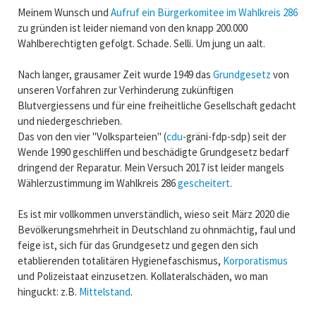
Meinem Wunsch und
Aufruf ein Bürgerkomitee im Wahlkreis 286
zu gründen ist leider niemand von den knapp 200.000
Wahlberechtigten gefolgt. Schade. Selli. Um jung un aalt.
Nach langer, grausamer Zeit wurde 1949 das
Grundgesetz
von
unseren Vorfahren zur Verhinderung zukünftigen
Blutvergiessens und für eine freiheitliche Gesellschaft gedacht
und niedergeschrieben.
Das von den vier "Volksparteien" (
cdu
-gräni-fdp-sdp) seit der
Wende 1990 geschliffen und beschädigte Grundgesetz bedarf
dringend der Reparatur. Mein Versuch 2017 ist leider mangels
Wählerzustimmung im Wahlkreis 286
gescheitert
.
Es ist mir vollkommen unverständlich, wieso seit März 2020 die
Bevölkerungsmehrheit in Deutschland zu ohnmächtig, faul und
feige ist, sich für das Grundgesetz und gegen den sich
etablierenden totalitären Hygienefaschismus,
Korporatismus
und Polizeistaat einzusetzen. Kollateralschäden, wo man
hinguckt: z.B.
Mittelstand
.