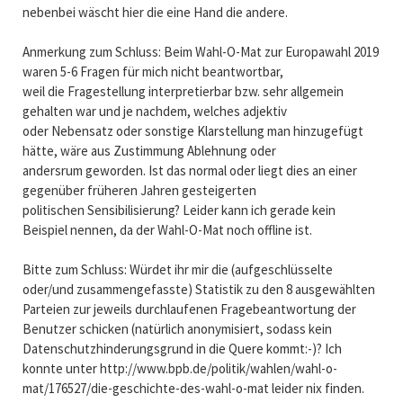
nebenbei wäscht hier die eine Hand die andere.
Anmerkung zum Schluss: Beim Wahl-O-Mat zur Europawahl 2019
waren 5-6 Fragen für mich nicht beantwortbar,
weil die Fragestellung interpretierbar bzw. sehr allgemein
gehalten war und je nachdem, welches adjektiv
oder Nebensatz oder sonstige Klarstellung man hinzugefügt
hätte, wäre aus Zustimmung Ablehnung oder
andersrum geworden. Ist das normal oder liegt dies an einer
gegenüber früheren Jahren gesteigerten
politischen Sensibilisierung? Leider kann ich gerade kein
Beispiel nennen, da der Wahl-O-Mat noch offline ist.
Bitte zum Schluss: Würdet ihr mir die (aufgeschlüsselte
oder/und zusammengefasste) Statistik zu den 8 ausgewählten
Parteien zur jeweils durchlaufenen Fragebeantwortung der
Benutzer schicken (natürlich anonymisiert, sodass kein
Datenschutzhinderungsgrund in die Quere kommt:-)? Ich
konnte unter http://www.bpb.de/politik/wahlen/wahl-o-
mat/176527/die-geschichte-des-wahl-o-mat leider nix finden.