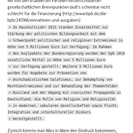
Mit von den etablierten Parteien mitverschuldeten
gesellschaftlichen Brennpunkten läuft's scheinbar nicht
schlecht für die Finanzierung (http://www.bpb.de/die-
bpb/247066/einnahmen-und-ausgaben):
> Im Haushaltsjahr 2015 standen Zusatzmittel zur
Stärkung der politischen Bildungsarbeit mit dem
> Schwerpunkt politischer und religiöser Extremismus in
Höhe von 5 Millionen Euro zur Verfügung. Im Rahmen
> des Asylpakets der Bundesregierung wurden der bpb 2016
zusätzliche Mittel in Höhe von 5 Millionen Euro
> zur Verfügung gestellt. Weitere 5 Millionen Euro
wurden für Angebote zur Prävention von
> dschihadistischem Salafismus, zur Bekämpfung von
Rechtsextremismus und zur Behandlung der Themenfelder
> Russland und der Umgang mit russischer Propaganda in
Deutschland, die Rolle von Religion und Religiosität
> in modernen, säkularen Gesellschaften sowie Flucht,
Integration und interkultureller Diskurs
> bereitgestellt.
Zynisch könnte man Alles in Allem den Eindruck bekommen,