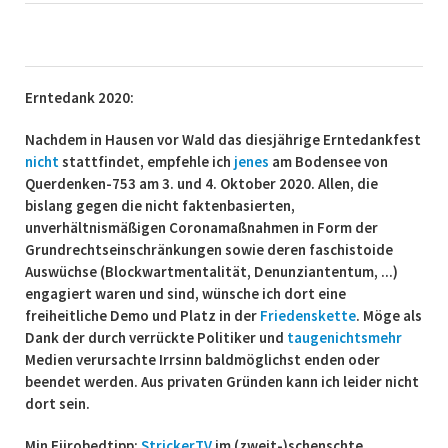
Erntedank 2020:
Nachdem in Hausen vor Wald das diesjährige Erntedankfest
nicht
stattfindet, empfehle ich
jenes
am Bodensee von
Querdenken-753 am 3. und 4. Oktober 2020. Allen, die
bislang gegen die nicht faktenbasierten,
unverhältnismäßigen Coronamaßnahmen in Form der
Grundrechtseinschränkungen sowie deren faschistoide
Auswüchse (Blockwartmentalität, Denunziantentum, ...)
engagiert waren und sind, wünsche ich dort eine
freiheitliche Demo und Platz in der
Friedenskette
. Möge als
Dank der durch verrückte Politiker und
taugenichtsmehr
Medien verursachte Irrsinn baldmöglichst enden oder
beendet werden. Aus privaten Gründen kann ich leider nicht
dort sein.
Min Fiirobedtipp:
StrickerTV
im (zweit-)schenschte