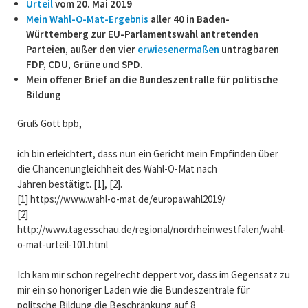
Urteil
vom 20. Mai 2019
Mein Wahl-O-Mat-Ergebnis
aller 40 in Baden-
Württemberg zur EU-Parlamentswahl antretenden
Parteien, außer den vier
erwiesenermaßen
untragbaren
FDP, CDU, Grüne und SPD.
Mein offener Brief an die Bundeszentralle für politische
Bildung
Grüß Gott bpb,
ich bin erleichtert, dass nun ein Gericht mein Empfinden über
die Chancenungleichheit des Wahl-O-Mat nach
Jahren bestätigt. [1], [2].
[1] https://www.wahl-o-mat.de/europawahl2019/
[2]
http://www.tagesschau.de/regional/nordrheinwestfalen/wahl-
o-mat-urteil-101.html
Ich kam mir schon regelrecht deppert vor, dass im Gegensatz zu
mir ein so honoriger Laden wie die Bundeszentrale für
politsche Bildung die Beschränkung auf 8